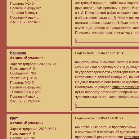
доступный вариант – зайти на интерне
Позитив:
[+0/-0]
присмотреть там приглянувшуюся. Вы с
Провел на форуме:
12 часов 5 минут
и т. Д. Поиск на веб-сайте выполняетс
Последний визит:
с обнажением, анал и т. Д. Можно посм
2023-06-23 05:34:03
портале совсем недавно. Избрав пригл
изучите детальнее их предложения, цен
Привлекательные проститутки ждут тво
0
Игоряша
Поделиться
2021-04-16 02:16:34
Активный участник
Как безошибочно вызвать путану в Вол
Зарегистрирован
: 2020-07-21
жизни мечтал о перепихоне с индивидуа
Приглашений:
0
неудовлетворенности характеристиками
Сообщений:
783
Встречаясь с простой женщиной, вы неп
Уважение:
[+0/-0]
Но даже потратив собственные «кровно 
Позитив:
[+0/-0]
Волгограда на ресурсе
https://prostitut
Провел на форуме:
11 часов 54 минуты
путан попросту потрясает воображение.
Последний визит:
чувствительных зон, секс лесбиянок и 
2023-06-23 05:29:46
0
крот
Поделиться
2021-05-14 08:01:21
Активный участник
Качественные сайты с проститутками.
Зарегистрирован
: 2020-08-11
с похотливой и безотказной куртизанко
Приглашений:
0
проверенный ресурс Иваново
https://pr
Сообщений:
781