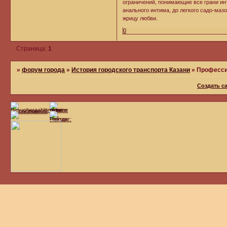
ограничений, понимающие все грани ин
анального интима, до легкого садо-мазо
жрицу любви.
0
Страница:
1
»
форум города
»
История городского транспорта Казани
»
Професси
Создать с