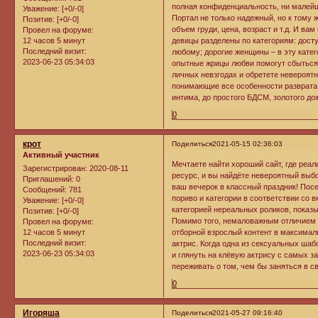
полная конфиденциальность, ни малейш
Уважение:
[+0/-0]
Портал не только надежный, но к тому 
Позитив:
[+0/-0]
объем груди, цена, возраст и т.д. И в
Провел на форуме:
12 часов 5 минут
девицы разделены по категориям: дост
Последний визит:
любому; дорогие женщины – в эту кате
2023-06-23 05:34:03
опытные жрицы любви помогут сбыться 
личных невзгодах и обретете невероят
понимающие все особенности разврата.
интима, до простого БДСМ, золотого до
0
крот
Поделиться
2021-05-15 02:36:03
Активный участник
Мечтаете найти хороший сайт, где реал
Зарегистрирован
: 2020-08-11
ресурс, и вы найдёте невероятный выб
Приглашений:
0
ваш вечерок в классный праздник! Пос
Сообщений:
781
пориво и категории в соответствии со 
Уважение:
[+0/-0]
категорией нереальных роликов, пока
Позитив:
[+0/-0]
Помимо того, немаловажным отличием я
Провел на форуме:
12 часов 5 минут
отборной взрослый контент в максимал
Последний визит:
актрис. Когда одна из сексуальных шаб
2023-06-23 05:34:03
и глянуть на клёвую актрису с самых з
переживать о том, чем бы заняться в с
0
Игоряша
Поделиться
2021-05-27 09:16:40