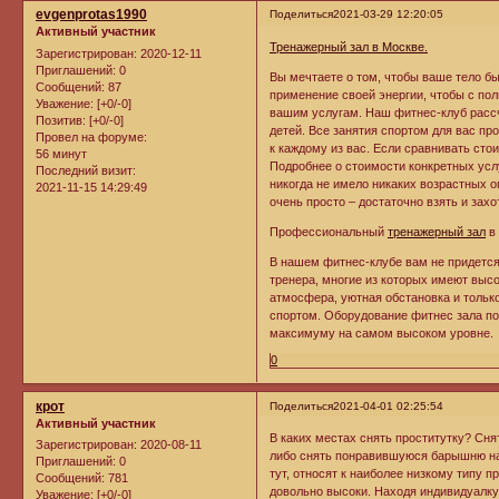
evgenprotas1990
Поделиться
2021-03-29 12:20:05
Активный участник
Тренажерный зал в Москве.
Зарегистрирован
: 2020-12-11
Приглашений:
0
Вы мечтаете о том, чтобы ваше тело бы
Сообщений:
87
применение своей энергии, чтобы с пол
Уважение:
[+0/-0]
вашим услугам. Наш фитнес-клуб рассч
Позитив:
[+0/-0]
детей. Все занятия спортом для вас пр
Провел на форуме:
к каждому из вас. Если сравнивать сто
56 минут
Подробнее о стоимости конкретных усл
Последний визит:
никогда не имело никаких возрастных о
2021-11-15 14:29:49
очень просто – достаточно взять и зах
Профессиональный
тренажерный зал
в 
В нашем фитнес-клубе вам не придется
тренера, многие из которых имеют выс
атмосфера, уютная обстановка и тольк
спортом. Оборудование фитнес зала по
максимуму на самом высоком уровне.
0
крот
Поделиться
2021-04-01 02:25:54
Активный участник
В каких местах снять проститутку? Сня
Зарегистрирован
: 2020-08-11
либо снять понравившуюся барышню на с
Приглашений:
0
тут, относят к наиболее низкому типу 
Сообщений:
781
довольно высоки. Находя индивидуалку 
Уважение:
[+0/-0]