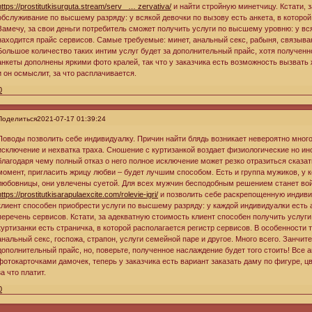
https://prostitutkisurguta.stream/serv_ … zervativa/
и найти стройную минетчицу. Кстати, 
обслуживание по высшему разряду: у всякой девочки по вызову есть анкета, в которой
Замечу, за свои деньги потребитель сможет получить услуги по высшему уровню: у вся
находится прайс сервисов. Самые требуемые: минет, анальный секс, рабыня, связыван
Большое количество таких интим услуг будет за дополнительный прайс, хотя полученно
анкеты дополнены яркими фото кралей, так что у заказчика есть возможность вызвать 
и он осмыслит, за что расплачивается.
0
Поделиться
2021-07-17 01:39:24
Поводы позволить себе индивидуалку. Причин найти блядь возникает невероятно много
исключение и нехватка траха. Сношение с куртизанкой воздает физиологические но ин
благодаря чему полный отказ о него полное исключение может резко отразиться сказа
момент, пригласить жрицу любви – будет лучшим способом. Есть и группа мужиков, у 
любовницы, они увлечены суетой. Для всех мужчин бесподобным решением станет во
https://prostitutkisarapulaexcite.com/rolevie-igri/
и позволить себе раскрепощенную индивид
клиент способен приобрести услуги по высшему разряду: у каждой индивидуалки есть а
перечень сервисов. Кстати, за адекватную стоимость клиент способен получить услуг
куртизанки есть страничка, в которой располагается регистр сервисов. В особенности 
анальный секс, госпожа, страпон, услуги семейной паре и другое. Много всего. Занчите
дополнительный прайс, но, поверьте, полученное наслаждение будет того стоить! Все
фотокарточками дамочек, теперь у заказчика есть вариант заказать даму по фигуре, цве
за что платит.
0