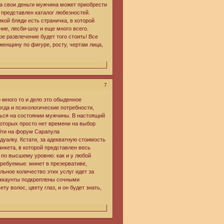
за свои деньги мужчина может приобрести
 представлен каталог любезностей.
кой бляди есть страничка, в которой
ие, лесби-шоу и еще много всего.
е развлечение будет того стоить! Все
женщину по фигуре, росту, чертам лица,
7
 много то и дело это обыденное
огда и психологические потребности,
ться на состоянии мужчины. В настоящий
которых просто нет времени на выбор
йти на форум Сарапула
уалку. Кстати, за адекватную стоимость
нкета, в которой представлен весь
и по высшему уровню: как и у любой
требуемые: минет в презервативе,
льное количество этих услуг идет за
 аккаунты подкреплены сочными
ту волос, цвету глаз, и он будет знать,