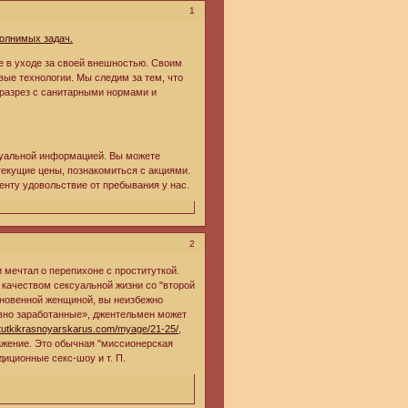
1
олнимых задач.
е в уходе за своей внешностью. Своим
ые технологии. Мы следим за тем, что
в разрез с санитарными нормами и
туальной информацией. Вы можете
текущие цены, познакомиться с акциями.
нту удовольствие от пребывания у нас.
2
 мечтал о перепихоне с проституткой.
 качеством сексуальной жизни со "второй
ыкновенной женщиной, вы неизбежно
ровно заработанные», джентельмен может
titutkikrasnoyarskarus.com/myage/21-25/
,
ажение. Это обычная "миссионерская
диционные секс-шоу и т. П.