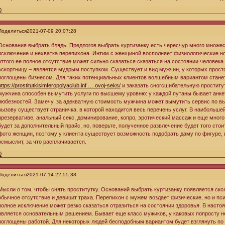
0
Поделиться
2021-07-09 20:07:28
Основания выбрать блядь. Предлогов выбрать куртизанку есть чересчур много множес
исключение и нехватка перепихона. Интим с женщиной восполняет физиологические но
оттого ее полное отсутствие может сильно сказаться сказаться на состоянии человека
эскортницу – является мудрым поступком. Существует и вид мужчин, у которых просто
поглощены бизнесом. Для таких потенциальных клиентов волшебным вариантом стане
https://prostitutkisimferopolyaclub.inf … ovoj-seks/
и заказать сногсшибательную проститу
мужчина способен вымутить услуги по высшему уровню: у каждой путаны бывает анкет
любезностей. Замечу, за адекватную стоимость мужчина может вымутить сервис по в
вызову существует страничка, в которой находится весь перечень услуг. В наибольше
презервативе, анальный секс, доминирование, копро, эротический массаж и еще много
будет за дополнительный прайс, но, поверьте, полученное развлечение будет того сто
фото женщин, поэтому у клиента существует возможность подобрать даму по фигуре, цв
осмыслит, за что расплачивается.
0
Поделиться
2021-07-14 22:55:38
Мысли о том, чтобы снять проститутку. Оснований выбрать куртизанку появляется ск
обычное отсутствие и девицит траха. Перепихон с мужем воздает физические, но и пси
полное исключение может резко сказаться отразиться на состоянии здоровья. В насто
является основательным решением. Бывает еще класс мужиков, у каковых попросту не
поглощены работой. Для некоторых людей бесподобным вариантом будет взглянуть по