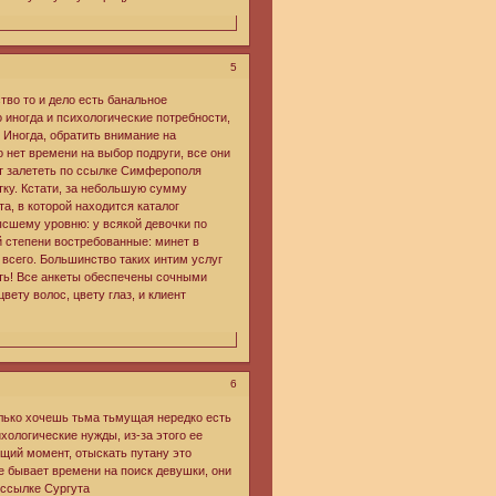
5
тво то и дело есть банальное
 иногда и психологические потребности,
. Иногда, обратить внимание на
 нет времени на выбор подруги, все они
т залететь по ссылке Симферополя
тку. Кстати, за небольшую сумму
а, в которой находится каталог
ысшему уровню: у всякой девочки по
й степени востребованные: минет в
 всего. Большинство таких интим услуг
ить! Все анкеты обеспечены сочными
ету волос, цвету глаз, и клиент
6
олько хочешь тьма тьмущая нередко есть
хологические нужды, из-за этого ее
ящий момент, отыскать путану это
 бывает времени на поиск девушки, они
 ссылке Сургута