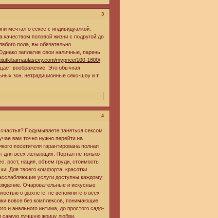
3
ни мечтал о сексе с индивидуалкой.
а качеством половой жизни с подругой до
лабого пола, вы обязательно
 Однако заплатив свои наличные, парень
stitutkibarnaulasexy.com/myprice/100-1800/
,
ищает воображение. Это обычная
ных зон, нетрадиционные секс-шоу и т.
4
 счастья? Подумываете заняться сексом
учае вам точно нужно перейти на
сякого посетителя гарантирована полная
г для всех желающих. Портал не только
, рост, нация, объем груди, стоимость
рши. Для твоего комфорта, красотки
расслабляющие услуги доступны каждому;
вождение. Очаровательные и искусные
остью отдохнете, не вспомните о всех
шки вовсе без комплексов, понимающие
го и анального интима, до простого садо-
йди самую лучшую жрицу любви.