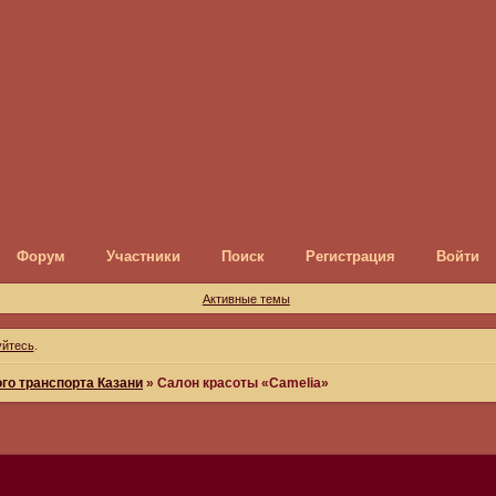
Форум
Участники
Поиск
Регистрация
Войти
Активные темы
уйтесь
.
го транспорта Казани
»
Салон красоты «Сamelia»