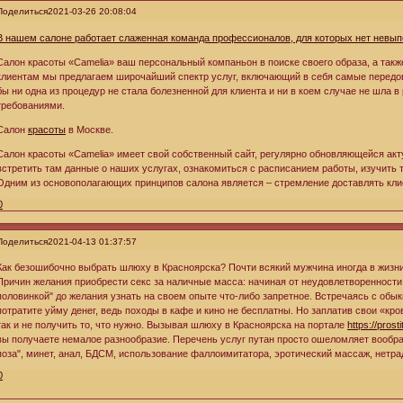
Поделиться
2021-03-26 20:08:04
В нашем салоне работает слаженная команда профессионалов, для которых нет невып
Салон красоты «Сamelia» ваш персональный компаньон в поиске своего образа, а такж
клиентам мы предлагаем широчайший спектр услуг, включающий в себя самые передов
бы ни одна из процедур не стала болезненной для клиента и ни в коем случае не шла 
требованиями.
Салон
красоты
в Москве.
Салон красоты «Сamelia» имеет свой собственный сайт, регулярно обновляющейся ак
встретить там данные о наших услугах, ознакомиться с расписанием работы, изучить 
Одним из основополагающих принципов салона является – стремление доставлять клие
0
Поделиться
2021-04-13 01:37:57
Как безошибочно выбрать шлюху в Красноярска? Почти всякий мужчина иногда в жизни
Причин желания приобрести секс за наличные масса: начиная от неудовлетворенности
половинкой" до желания узнать на своем опыте что-либо запретное. Встречаясь с об
потратите уйму денег, ведь походы в кафе и кино не бесплатны. Но заплатив свои «к
так и не получить то, что нужно. Вызывая шлюху в Красноярска на портале
https://pros
вы получаете немалое разнообразие. Перечень услуг путан просто ошеломляет вообр
поза", минет, анал, БДСМ, использование фаллоимитатора, эротический массаж, нетра
0