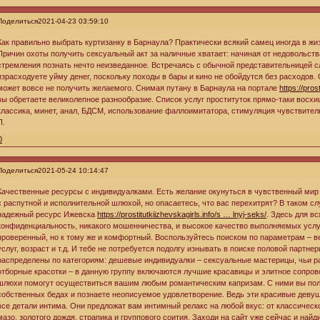
Поделиться
2021-04-23 03:59:10
Как правильно выбрать куртизанку в Барнаула? Практически всякий самец иногда в жиз
Причин охоты получить сексуальный акт за наличные хватает: начиная от недовольств
стремления познать нечто неизведанное. Встречаясь с обычной представительницей с
израсходуете уйму денег, поскольку походы в бары и кино не обойдутся без расходов.
может вовсе не получить желаемого. Снимая путану в Барнаула на портале
https://pro
вы обретаете великолепное разнообразие. Список услуг проституток прямо-таки восх
классика, минет, анал, БДСМ, использование фаллоимитатора, стимуляция чувствитель
П.
0
Поделиться
2021-05-24 10:14:47
Качественные ресурсы с индивидуалками. Есть желание окунуться в чувственный мир
с распутной и исполнительной шлюхой, но опасаетесь, что вас перехитрят? В таком сл
надежный ресурс Ижевска
https://prostitutkiizhevskagirls.info/s … lnyj-seks/
. Здесь для в
конфиденциальность, никакого мошенничества, и высокое качество выполняемых услу
проверенный, но к тому же и комфортный. Воспользуйтесь поиском по параметрам – вес
услуг, возраст и т.д. И тебе не потребуется подолгу изнывать в поиске половой партне
распределены по категориям: дешевые индивидуалки – сексуальные мастерицы, чьи 
отборные красотки – в данную группу включаются лучшие красавицы и элитное сопро
шлюхи помогут осуществиться вашим любым романтическим капризам. С ними вы полн
собственных бедах и познаете неописуемое удовлетворение. Ведь эти красивые деву
все детали интима. Они предложат вам интимный релакс на любой вкус: от классическо
мазо, золотого дождя, страпика и группового соития. Заходи на сайт уже сейчас и на