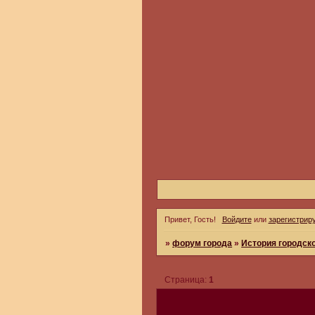
Привет, Гость!
Войдите
или
зарегистрир
»
форум города
»
История городско
Страница:
1